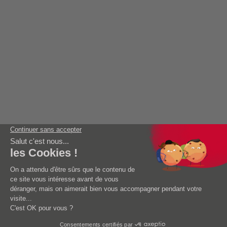
AIDE
AEG Garanties
Mise en service
DOCUMENTATIONS
BLOG
CONTACT
AEG is proud to be part of the
Mentions Légales
AEG est une marque utilisée sous
licence et enregistrée par le groupe
Electrolux AB (publ).