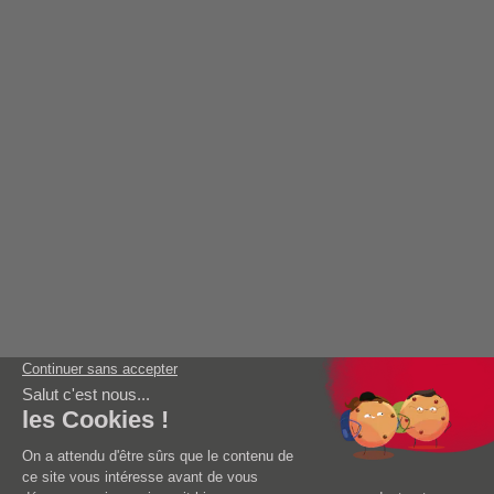
CONSOMMABLES
FAQ
AIDE
AEG Garanties
Mise en service
DOCUMENTATIONS
BLOG
CONTACT
AEG is proud to be part of the
Mentions Légales