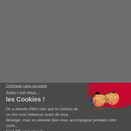
FAQ
AIDE
AEG Garanties
Mise en service
DOCUMENTATIONS
BLOG
CONTACT
AEG is proud to be part of the
Mentions Légales