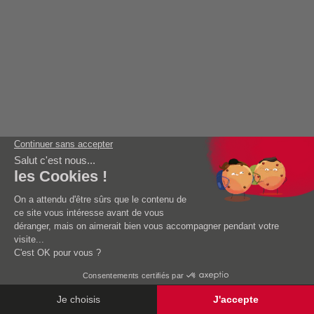
1
2
3
4
Abonnez-vous à notre newsletter
Recevez nos conseils pour profiter d'une eau plus pure.
Abonnement newsletter
TRAITEMENT EAU CALCAIRE